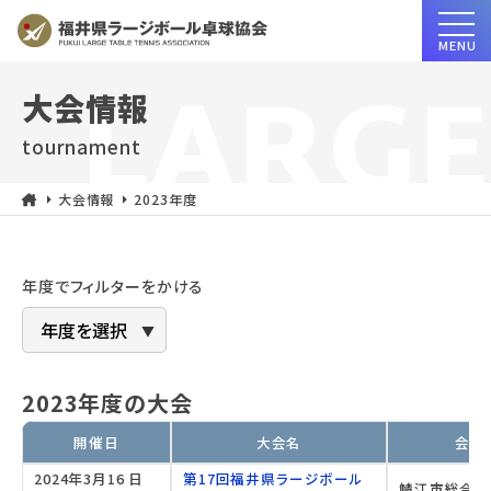
MENU
ホーム
大会情報
tournament
お知らせ
arrow_right
arrow_right
大会情報
2023年度
大会情報
年度でフィルターをかける
協会情報
年間行事
2023年度の大会
開催日
大会名
会場
2024年3月16 日
第17回福井県ラージボール
鯖江市総合体