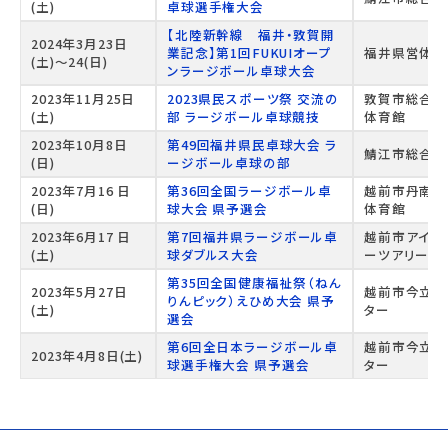
(土)
卓球選手権大会
【北陸新幹線 福井・敦賀開
2024年3月23日
業記念】第1回FUKUIオープ
福井県営体育
(土)～24(日)
ンラージボール卓球大会
2023年11月25日
2023県民スポーツ祭 交流の
敦賀市総合運
(土)
部 ラージボール卓球競技
体育館
2023年10月8日
第49回福井県民卓球大会 ラ
鯖江市総合体
(日)
ージボール卓球の部
2023年7月16 日
第36回全国ラージボール卓
越前市丹南運
(日)
球大会 県予選会
体育館
2023年6月17 日
第7回福井県ラージボール卓
越前市アイシ
(土)
球ダブルス大会
ーツアリーナ
第35回全国健康福祉祭（ねん
2023年5月27日
越前市今立体
りんピック）えひめ大会 県予
(土)
ター
選会
第6回全日本ラージボール卓
越前市今立体
2023年4月8日(土)
球選手権大会 県予選会
ター